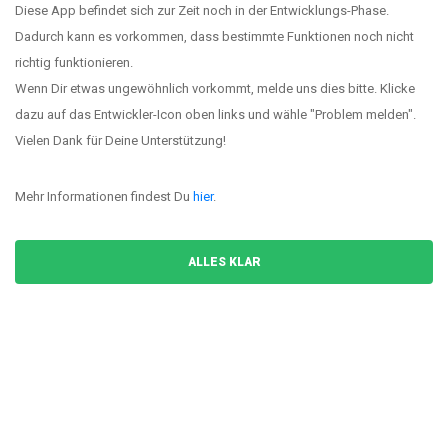
Diese App befindet sich zur Zeit noch in der Entwicklungs-Phase.
Jorin Struckmann
(2011)
Dadurch kann es vorkommen, dass bestimmte Funktionen noch nicht
richtig funktionieren.
14.
m = 9
92.576
Wenn Dir etwas ungewöhnlich vorkommt, melde uns dies bitte. Klicke
Corylus Wolff
dazu auf das Entwickler-Icon oben links und wähle "Problem melden".
Vielen Dank für Deine Unterstützung!
15.
m = 9
90.394
Artur Strohschneider
Mehr Informationen findest Du
hier
.
16.
m = 9
79.130
ALLES KLAR
Odin Lorenzen
(2011)
17.
m = 9
78.880
Daniel Glaeser
18.
m = 9
74.395
Daniel von Essen
(2010)