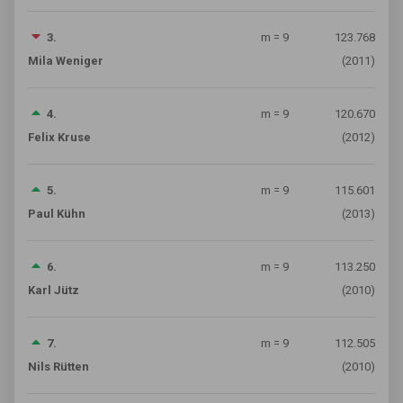
3.
m = 9
123.768
Mila Weniger
(2011)
4.
m = 9
120.670
Felix Kruse
(2012)
5.
m = 9
115.601
Paul Kühn
(2013)
6.
m = 9
113.250
Karl Jütz
(2010)
7.
m = 9
112.505
Nils Rütten
(2010)