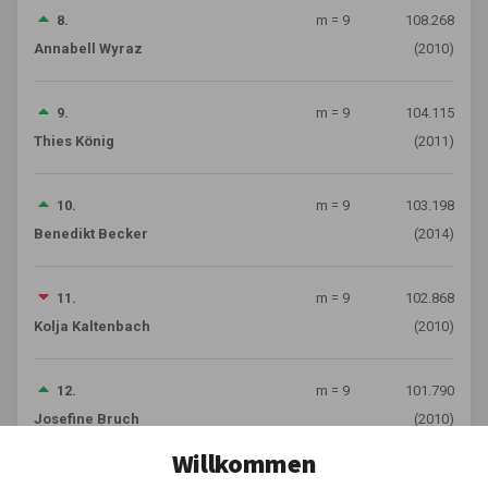
8.
m = 9
108.268
Annabell Wyraz
(2010)
9.
m = 9
104.115
Thies König
(2011)
10.
m = 9
103.198
Benedikt Becker
(2014)
11.
m = 9
102.868
Kolja Kaltenbach
(2010)
12.
m = 9
101.790
Josefine Bruch
(2010)
Willkommen
13.
m = 9
101.396