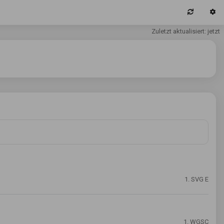
Zuletzt aktualisiert: jetzt
1. SVG E
1. WGSC