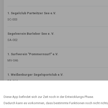
1. Segelclub Partwitzer See e.V.
SC-003
Segelverein Barleber See e. V.
SA-002
1. Surfverein "Pommernsurf" e.V.
MV-046
1. Weißenburger Segelsportclub e.V.
BA-164
Erster Windsurfclub Viernheim 1991 e. V.
Diese App befindet sich zur Zeit noch in der Entwicklungs-Phase.
H-061
Dadurch kann es vorkommen, dass bestimmte Funktionen noch nicht richtig