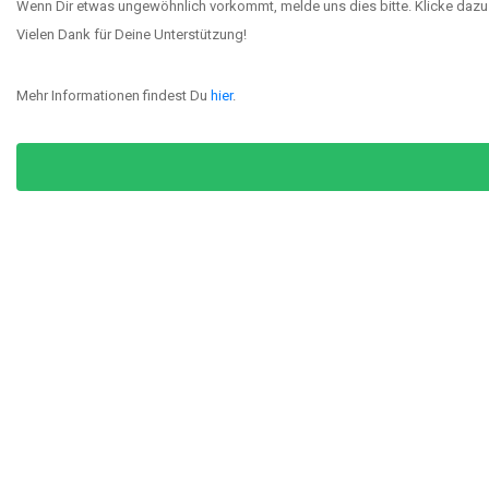
Wenn Dir etwas ungewöhnlich vorkommt, melde uns dies bitte. Klicke dazu 
1. Windsurfing-Club München e.V.
Vielen Dank für Deine Unterstützung!
BA-139
Mehr Informationen findest Du
hier
.
1. Yacht Club Zwenkau 2000 e.V.
SC-036
Aquae-Aureliae Hochseesegler Baden-Baden e. V.
BW-152
Aachener Boots-Club e.V.
NW-058
Aqua Fun Wintersdorf e.V.
T-009